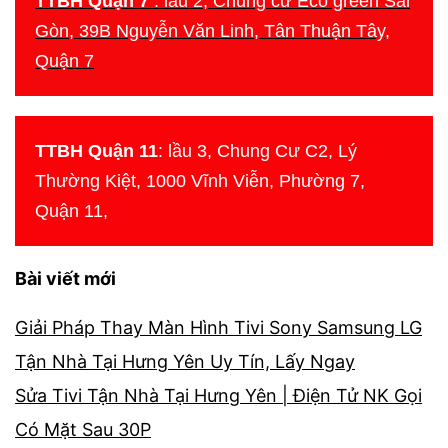
TTBH Quận 7
: lầu 2, Chung cư Eco green Sài
Gòn, 39B Nguyễn Văn Linh, Tân Thuận Tây,
Quận 7
TTBH Quận 11
: lầu 3, Chung Cư C2, Lý
Thường Kiệt, 1000 Vĩnh Viễn, Phường 7,
Quận 11,
Bài viết mới
Giải Pháp Thay Màn Hình Tivi Sony Samsung LG
Tận Nhà Tại Hưng Yên Uy Tín, Lấy Ngay
Sửa Tivi Tận Nhà Tại Hưng Yên | Điện Tử NK Gọi
Có Mặt Sau 30P