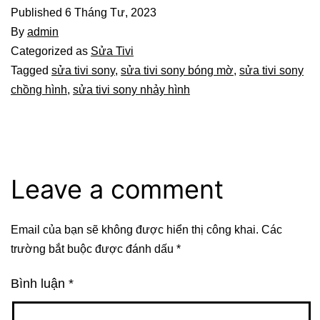
Published
6 Tháng Tư, 2023
By
admin
Categorized as
Sửa Tivi
Tagged
sửa tivi sony
,
sửa tivi sony bóng mờ
,
sửa tivi sony
chồng hình
,
sửa tivi sony nhảy hình
Leave a comment
Email của bạn sẽ không được hiển thị công khai.
Các
trường bắt buộc được đánh dấu
*
Bình luận
*