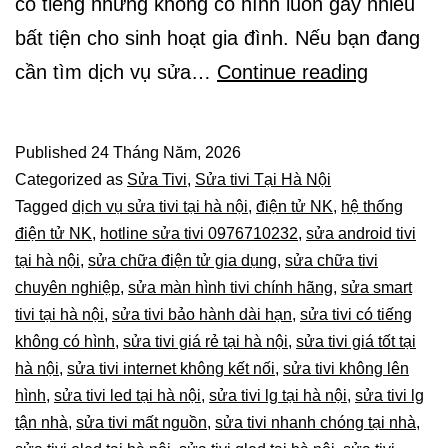
có tiếng nhưng không có hình luôn gây nhiều
bất tiện cho sinh hoạt gia đình. Nếu bạn đang
Sửa
cần tìm dịch vụ sửa…
Continue reading
Tivi
Tận
Published
24 Tháng Năm, 2026
Nhà
Categorized as
Sửa Tivi
,
Sửa tivi Tại Hà Nội
Tại
Tagged
dịch vụ sửa tivi tại hà nội
,
điện tử NK
,
hệ thống
điện tử NK
,
hotline sửa tivi 0976710232
,
sửa android tivi
Hà
tại hà nội
,
sửa chữa điện tử gia dụng
,
sửa chữa tivi
Nội
chuyên nghiệp
,
sửa màn hình tivi chính hãng
,
sửa smart
|
tivi tại hà nội
,
sửa tivi bảo hành dài hạn
,
sửa tivi có tiếng
Hệ
không có hình
,
sửa tivi giá rẻ tại hà nội
,
sửa tivi giá tốt tại
hà nội
,
sửa tivi internet không kết nối
,
sửa tivi không lên
Thống
hình
,
sửa tivi led tại hà nội
,
sửa tivi lg tại hà nội
,
sửa tivi lg
Điện
tận nhà
,
sửa tivi mất nguồn
,
sửa tivi nhanh chóng tại nhà
,
Tử