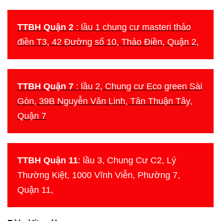
TTBH Quận 2
: lầu 1 chung cư masteri thảo
điền T3, 42 Đường số 10, Thảo Điền, Quận 2,
TTBH Quận 7
: lầu 2, Chung cư Eco green Sài
Gòn, 39B Nguyễn Văn Linh, Tân Thuận Tây,
Quận 7
TTBH Quận 11
: lầu 3, Chung Cư C2, Lý
Thường Kiệt, 1000 Vĩnh Viễn, Phường 7,
Quận 11,