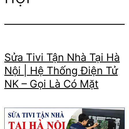
Sửa Tivi Tận Nhà Tại Hà
Nội | Hệ Thống Điện Tử
NK – Gọi Là Có Mặt