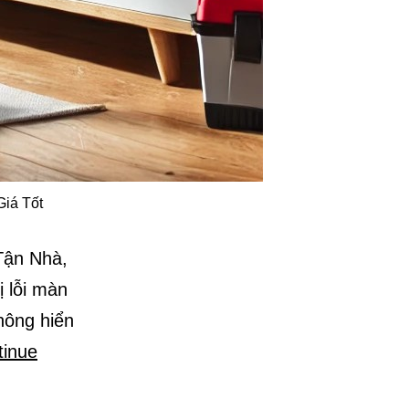
Giá Tốt
Tận Nhà,
ị lỗi màn
hông hiển
tinue