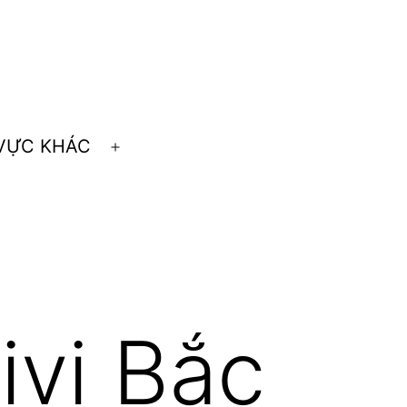
 VỰC KHÁC
Open
menu
ivi Bắc