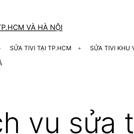
TP.HCM VÀ HÀ NỘI
SỬA TIVI TẠI TP.HCM
SỬA TIVI KHU
Open
Open
menu
menu
Á
ch vụ sửa t