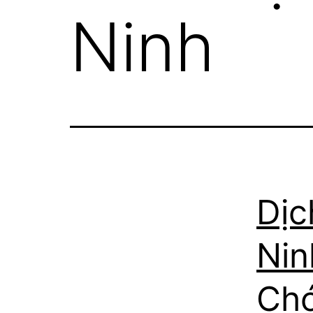
Ninh
Dịc
Nin
Chó