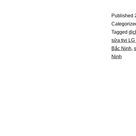
V
S
Published
Ti
Categorize
T
Tagged
dịc
sửa tivi LG
B
Bắc Ninh
,
N
Ninh
–
S
C
N
C
T
N
G