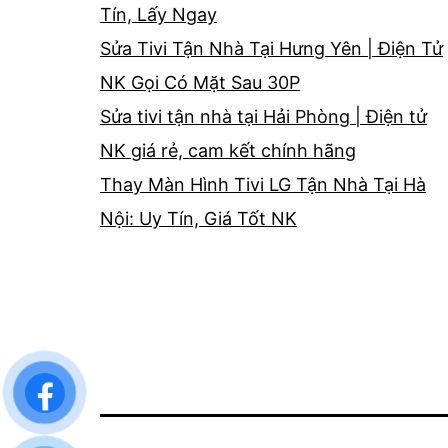
Tín, Lấy Ngay
Sửa Tivi Tận Nhà Tại Hưng Yên | Điện Tử
NK Gọi Có Mặt Sau 30P
Sửa tivi tận nhà tại Hải Phòng | Điện tử
NK giá rẻ, cam kết chính hãng
Thay Màn Hình Tivi LG Tận Nhà Tại Hà
Nội: Uy Tín, Giá Tốt NK