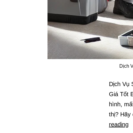
Dịch V
Dịch Vụ 
Giá Tốt B
hình, mấ
thị? Hãy
D
reading