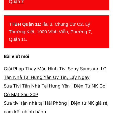
Quận 7
TTBH Quận 11
: lầu 3, Chung Cư C2, Lý
Thường Kiệt, 1000 Vĩnh Viễn, Phường 7,
Quận 11,
Bài viết mới
Giải Pháp Thay Màn Hình Tivi Sony Samsung LG
Tận Nhà Tại Hưng Yên Uy Tín, Lấy Ngay
Sửa Tivi Tận Nhà Tại Hưng Yên | Điện Tử NK Gọi
Có Mặt Sau 30P
Sửa tivi tận nhà tại Hải Phòng | Điện tử NK giá rẻ,
cam kết chính hãng