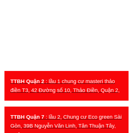
Nhanh
Chóng,
Tận
Nhà,
Giá
Tốt
TTBH Quận 2
: lầu 1 chung cư masteri thảo
điền T3, 42 Đường số 10, Thảo Điền, Quận 2,
TTBH Quận 7
: lầu 2, Chung cư Eco green Sài
Gòn, 39B Nguyễn Văn Linh, Tân Thuận Tây,