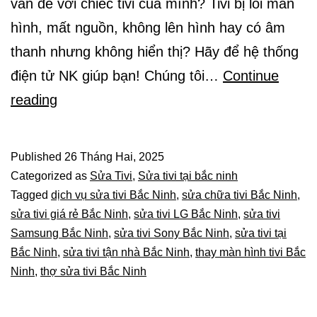
vấn đề với chiếc tivi của mình? Tivi bị lỗi màn
hình, mất nguồn, không lên hình hay có âm
thanh nhưng không hiển thị? Hãy để hệ thống
điện tử NK giúp bạn! Chúng tôi…
Continue
Dịch
reading
Vụ
Sửa
Published
26 Tháng Hai, 2025
Tivi
Categorized as
Sửa Tivi
,
Sửa tivi tại bắc ninh
Tại
Tagged
dịch vụ sửa tivi Bắc Ninh
,
sửa chữa tivi Bắc Ninh
,
sửa tivi giá rẻ Bắc Ninh
,
sửa tivi LG Bắc Ninh
,
sửa tivi
Bắc
Samsung Bắc Ninh
,
sửa tivi Sony Bắc Ninh
,
sửa tivi tại
Ninh
Bắc Ninh
,
sửa tivi tận nhà Bắc Ninh
,
thay màn hình tivi Bắc
–
Ninh
,
thợ sửa tivi Bắc Ninh
Sửa
Chữa